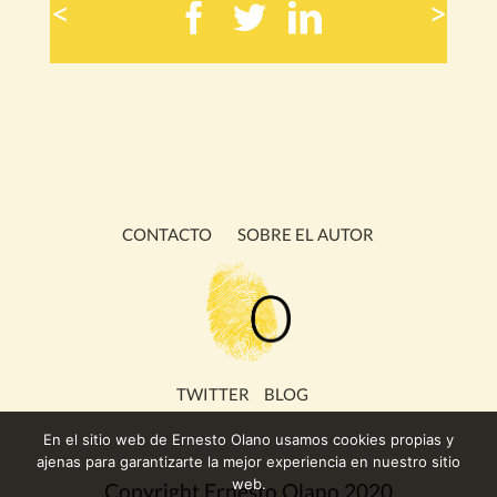
<
>
Facebook
Twitter
LinkedIn
CONTACTO
SOBRE EL AUTOR
TWITTER
BLOG
En el sitio web de Ernesto Olano usamos cookies propias y
ajenas para garantizarte la mejor experiencia en nuestro sitio
web.
Copyright Ernesto Olano 2020