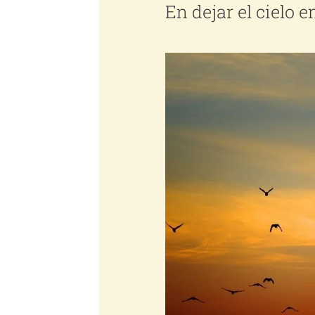
En dejar el cielo e
Ver
imagen
más
grande