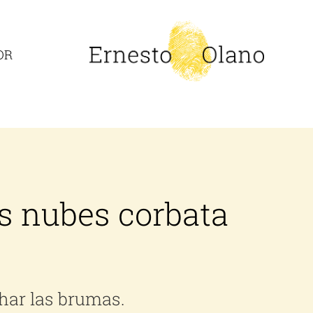
OR
as nubes corbata
har las brumas.