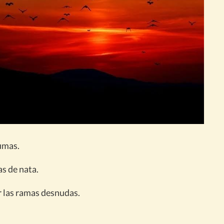
umas.
as de nata.
r las ramas desnudas.