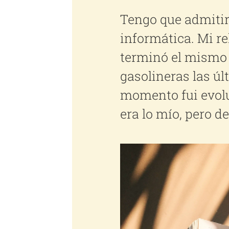
Tengo que admitir
informática. Mi r
terminó el mismo d
gasolineras las úl
momento fui evolu
era lo mío, pero de
Ver
imagen
más
grande