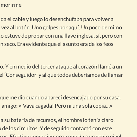
a morirme.
da el cable y luego lo desenchufaba para volver a
 vez al botón. Uno golpes por aquí. Un poco de mimo
to estuve de probar con una llave inglesa, sí, pero con
en seco. Era evidente que el asunto era de los feos
o. Y en medio del tercer ataque al corazón llamé a un
el ‘Conseguidor’ y al que todos deberíamos de llamar
 que me dio cuando aparecí desencajado por su casa.
 amigo: «¡Vaya cagada! Pero ni una sola copia…»
 su batería de recursos, el hombre lo tenía claro.
 de los circuitos. Y de seguido contactó con este
eros. Efectivo como siempre, conocía a un genio nivel