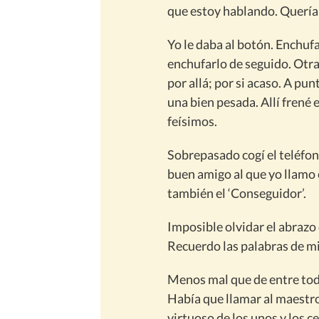
que estoy hablando. Querí
Yo le daba al botón. Enchufa
enchufarlo de seguido. Otra
por allá; por si acaso. A pun
una bien pesada. Allí frené 
feísimos.
Sobrepasado cogí el teléfon
buen amigo al que yo llamo 
también el ‘Conseguidor’.
Imposible olvidar el abrazo
Recuerdo las palabras de mi
Menos mal que de entre toda
Había que llamar al maestro
virtuoso de los unos y los c